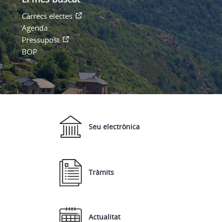
Càrrecs electes
Agenda
Pressupost
BOP
Seu electrònica
Tràmits
Actualitat