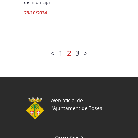
del municipi.
23/10/2024
<
1
2
3
>
Web oficial de
l'Ajuntament de Toses