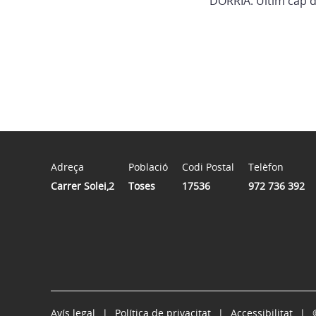
DÒRRIA: Últim cap d
Adreça
Població
Codi Postal
Telèfon
Carrer Solei,2
Toses
17536
972 736 392
Avís legal
Política de privacitat
Accessibilitat