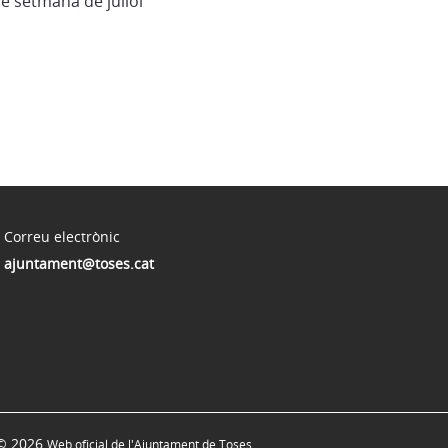
e setmana de juliol
Correu electrònic
ajuntament@toses.cat
© 2026
Web oficial de l'Ajuntament de Toses