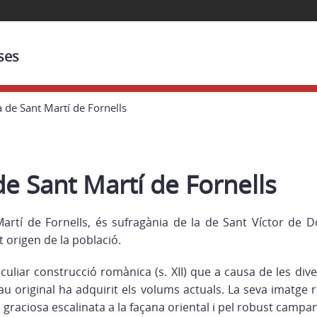
ses
a de Sant Martí de Fornells
de Sant Martí de Fornells
Martí de Fornells, és sufragània de la de Sant Víctor de Dò
t origen de la població.
culiar construcció romànica (s. XII) que a causa de les dive
u original ha adquirit els volums actuals. La seva imatge r
 graciosa escalinata a la façana oriental i pel robust campa