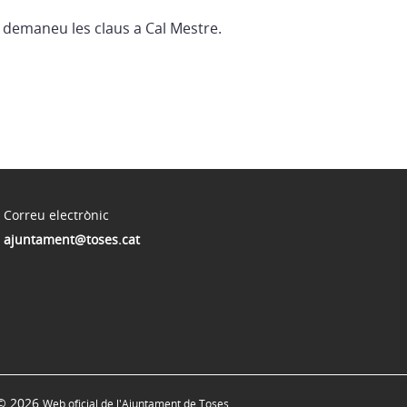
e demaneu les claus a Cal Mestre.
Correu electrònic
ajuntament@toses.cat
© 2026
Web oficial de l'Ajuntament de Toses