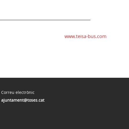
www.teisa-bus.com
Correu electrònic
ajuntament@toses.cat