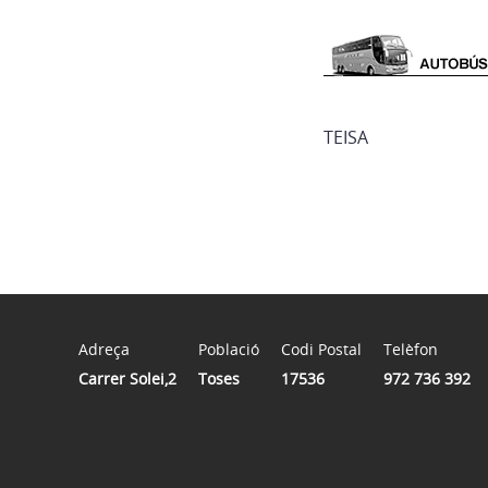
TEISA
Adreça
Població
Codi Postal
Telèfon
Carrer Solei,2
Toses
17536
972 736 392