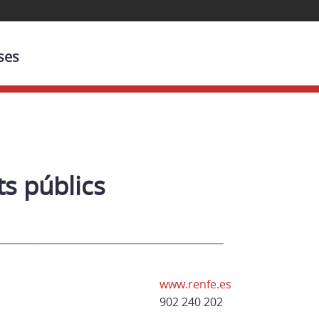
ses
s públics
www.renfe.es
902 240 202