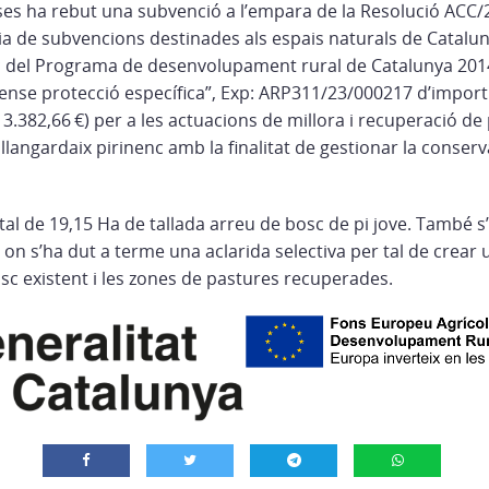
es ha rebut una subvenció a l’empara de la Resolució ACC/
a de subvencions destinades als espais naturals de Cataluny
c del Programa de desenvolupament rural de Catalunya 201
 sense protecció específica”, Exp: ARP311/23/000217 d’import
13.382,66 €) per a les actuacions de millora i recuperació de
l llangardaix pirinenc amb la finalitat de gestionar la conser
tal de 19,15 Ha de tallada arreu de bosc de pi jove. També s
 on s’ha dut a terme una aclarida selectiva per tal de crear
osc existent i les zones de pastures recuperades.